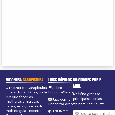
ENCONTRA
CARAPICUIBA
LINKS RÁPIDOS
NOVIDADES POR E-
MAIL
O melhor de Carapicuiba
Sobre
num só lugar! Dicas, onde
EncontraCarapicuiba
Receba grátis as
ir, o que fazer, as
principais notícias,
Fale com o
melhores empresas,
dicas e promoções
EncontraCarapicuiba
locais, serviços e muito
mais no guia Encontra
ANUNCIE
: