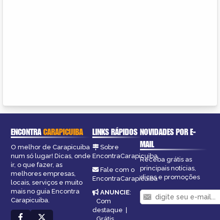
ENCONTRA
CARAPICUIBA
LINKS RÁPIDOS
NOVIDADES POR E-
MAIL
O melhor de Carapicuiba
Sobre
num só lugar! Dicas, onde
EncontraCarapicuiba
Receba grátis as
ir, o que fazer, as
principais notícias,
Fale com o
melhores empresas,
dicas e promoções
EncontraCarapicuiba
locais, serviços e muito
mais no guia Encontra
ANUNCIE
:
Carapicuiba.
Com
destaque
|
Grátis