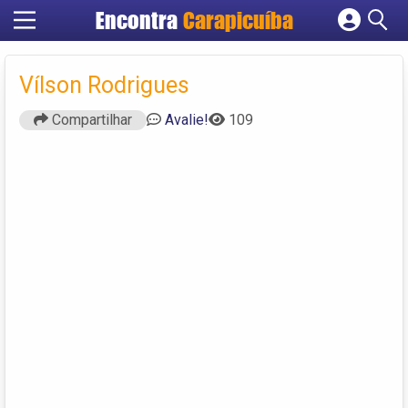
Encontra
Carapicuíba
Cadastrar empresa
Fazer login
Vílson Rodrigues
Criar conta
Compartilhar
Avalie!
109