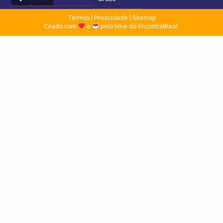
Termos
|
Privacidade
|
Sitemap
Criado com
e
pelo time do EncontraBrasil